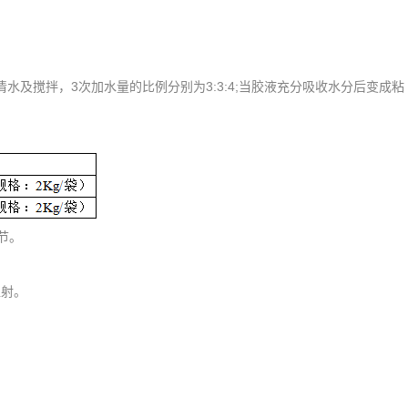
水及搅拌，3次加水量的比例分别为3:3:4;当胶液充分吸收水分后变成粘
节。
直射。