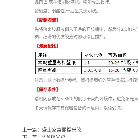
乳白色 或半透明胶体状，略带有淀粉味;
酸碱度：弱酸性;干后呈关透明状。
【配制胶液】
先将糯米胶原液倒入干净的开胶桶中，然后分3次加入清
稠、细滑的优质胶液时即可停止搅拌。
【溶解配比】
注意：以上数据**参考。请根据墙纸的厚重情况进行调
【储存条件】
请密闭存放在5-35℃的阴凉干爽的环境中，避免阳光
冬天请保存在有保暖设备的环境内，以免受冻。
上一篇：
盛士家富丽糯米胶
下一篇：
**龙糯米胶